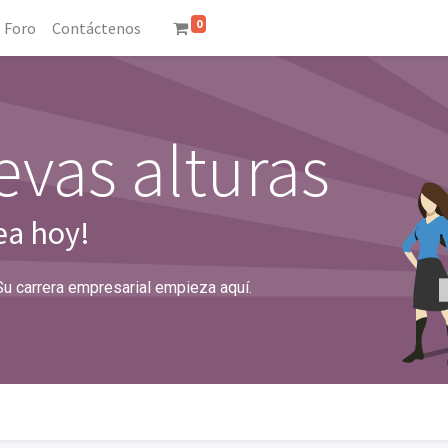
0
Foro
Contáctenos
vas alturas
ea hoy!
Su carrera empresarial empieza aquí.