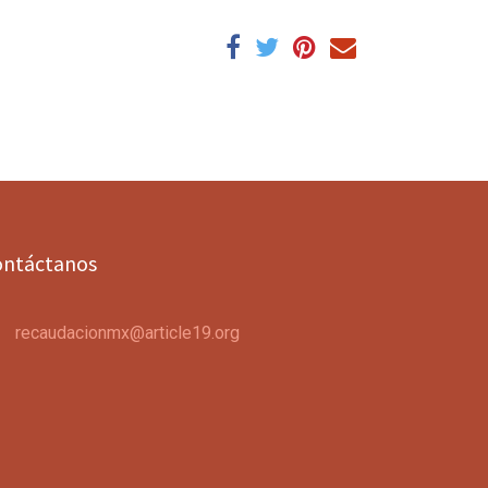
ontáctanos
recaudacionmx@article19.org