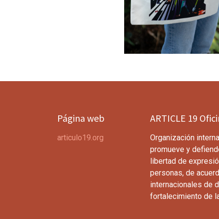
Página web
ARTICLE 19 Ofic
articulo19.org
Organización interna
promueve y defiend
libertad de expresió
personas, de acuerd
internacionales de 
fortalecimiento de l