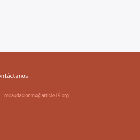
ontáctanos
recaudacionmx@article19.org