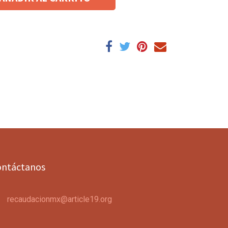
ontáctanos
recaudacionmx@article19.org