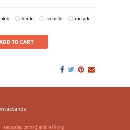
zules
verde
amarillo
morado
ADD TO CART
ontáctanos
recaudacionmx@article19.org